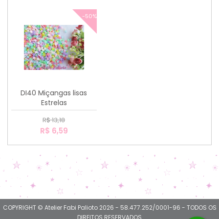
-50%
DI40 Miçangas lisas
Estrelas
R$ 13,18
R$ 6,59
COPYRIGHT © Atelier Fabi Palioto 2026 - 58.477.252/0001-96 - TODOS OS
DIREITOS RESERVADOS