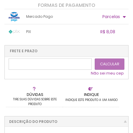
FORMAS DE PAGAMENTO
Parcelas
Mercado Pago
1x sem juros de R$ 8,50
.
.
.
.
R$ 8,08
PIX
.
.
.
.
.
.
.
1x sem juros de R$ 8,08
.
.
.
.
.
.
.
.
.
.
FRETE E PRAZO
.
CALCULAR
Não sei meu cep
DÚVIDAS
INDIQUE
TIRE SUAS DÚVIDAS SOBRE ESTE
INDIQUE ESTE PRODUTO A UM AMIGO
PRODUTO
DESCRIÇÃO DO PRODUTO