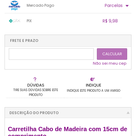
Parcelas
Mercado Pago
1x sem juros de R$ 10,50
.
.
.
.
R$ 9,98
PIX
.
.
.
.
.
.
.
1x sem juros de R$ 9,98
.
.
.
.
.
.
.
.
.
.
FRETE E PRAZO
.
CALCULAR
Não sei meu cep
DÚVIDAS
INDIQUE
TIRE SUAS DÚVIDAS SOBRE ESTE
INDIQUE ESTE PRODUTO A UM AMIGO
PRODUTO
DESCRIÇÃO DO PRODUTO
Carretilha Cabo de Madeira com 15cm de
comprimento.