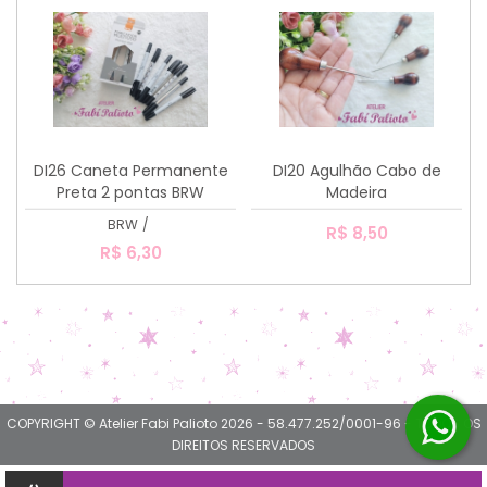
DI26 Caneta Permanente
DI20 Agulhão Cabo de
Preta 2 pontas BRW
Madeira
BRW
/
R$ 8,50
R$ 6,30
COPYRIGHT © Atelier Fabi Palioto 2026 - 58.477.252/0001-96 - TODOS OS
DIREITOS RESERVADOS