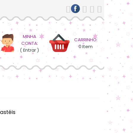
MINHA
CARRINHO:
CONTA:
0
Item
( Entrar )
pastéis