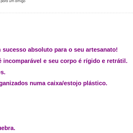
e para um amigo
m sucesso absoluto para o seu artesanato!
é incomparável e seu corpo é rígido e retrátil.
s.
anizados numa caixa/estojo plástico.
uebra.