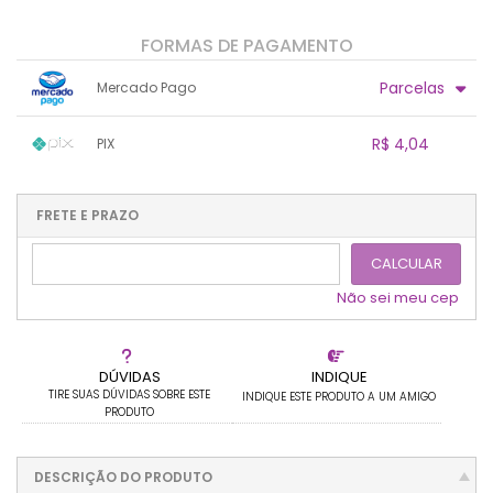
FORMAS DE PAGAMENTO
Parcelas
Mercado Pago
1x sem juros de R$ 4,25
.
.
.
.
R$ 4,04
PIX
.
.
.
.
.
.
.
1x sem juros de R$ 4,04
.
.
.
.
.
.
.
.
.
.
FRETE E PRAZO
.
CALCULAR
Não sei meu cep
DÚVIDAS
INDIQUE
TIRE SUAS DÚVIDAS SOBRE ESTE
INDIQUE ESTE PRODUTO A UM AMIGO
PRODUTO
DESCRIÇÃO DO PRODUTO