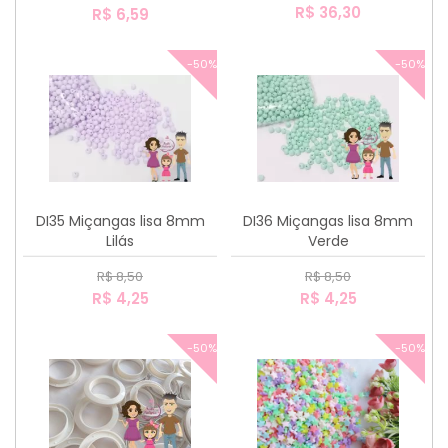
R$ 36,30
R$ 6,59
-50%
-50%
DI35 Miçangas lisa 8mm
DI36 Miçangas lisa 8mm
Lilás
Verde
R$ 8,50
R$ 8,50
R$ 4,25
R$ 4,25
-50%
-50%