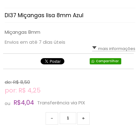
DI37 Miçangas lisa 8mm Azul
Miçangas 8mm
Envios em até 7 dias úteis
mais informações
Compartilhar
de: R$
8,50
por: R$
4,25
R$4,04
Transferência via PIX
ou
-
+