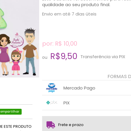
qualidade ao seu produto final.
Envio em até 7 dias úteis
por: R$
10,00
R$9,50
Transferência via PIX
ou
FORMAS 
Mercado Pago
1x sem juros de R$ 10,00
.
.
.
.
PIX
.
.
ompartilhar
1x sem juros de R$ 9,50
.
.
.
.
.
.
Frete e prazo
UE ESTE PRODUTO