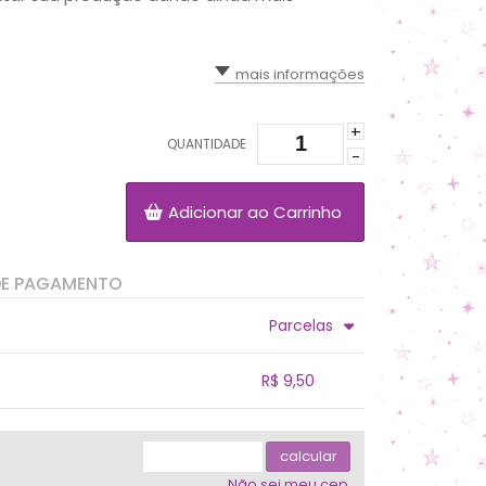
mais informações
+
QUANTIDADE
-
Adicionar ao Carrinho
DE PAGAMENTO
Parcelas
.
.
.
.
R$ 9,50
.
.
.
.
.
.
calcular
Não sei meu cep