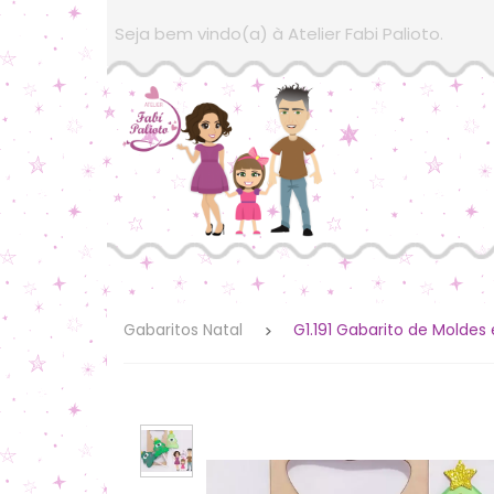
Seja bem vindo(a) à Atelier Fabi Palioto.
Gabaritos Natal
G1.191 Gabarito de Moldes 