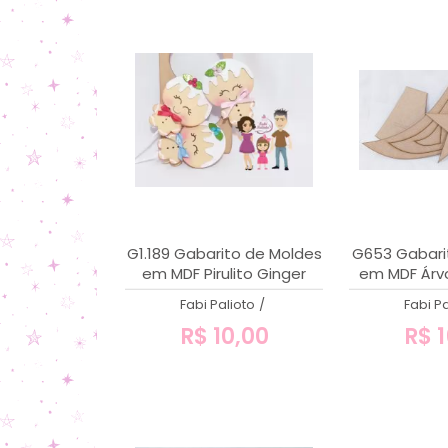
G1.189 Gabarito de Moldes
G653 Gabari
em MDF Pirulito Ginger
em MDF Árvo
para Par
Fabi Palioto
/
Fabi Pa
R$ 10,00
R$ 1