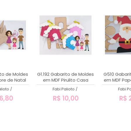
to de Moldes
G1.192 Gabarito de Moldes
G510 Gabari
re de Natal
em MDF Pirulito Casa
em MDF Papa
ede 1,20m
lioto
/
Fabi Palioto
/
Fabi Pa
6,80
R$ 10,00
R$ 2