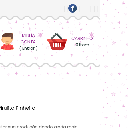
MINHA
CARRINHO:
CONTA:
0
Item
( Entrar )
rulito Pinheiro
ilitar sua produção dando ainda mais