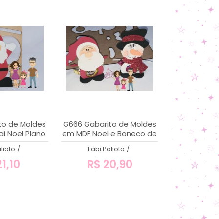
to de Moldes
G666 Gabarito de Moldes
i Noel Plano
em MDF Noel e Boneco de
Neve porta bombom
lioto
/
Fabi Palioto
/
1,10
R$ 20,90