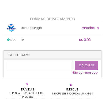
FORMAS DE PAGAMENTO
Parcelas
Mercado Pago
1x sem juros de R$ 9,50
.
.
.
.
R$ 9,03
PIX
.
.
.
.
.
.
.
1x sem juros de R$ 9,03
.
.
.
.
.
.
.
.
.
.
FRETE E PRAZO
.
CALCULAR
Não sei meu cep
DÚVIDAS
INDIQUE
TIRE SUAS DÚVIDAS SOBRE ESTE
INDIQUE ESTE PRODUTO A UM AMIGO
PRODUTO