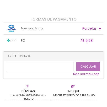
FORMAS DE PAGAMENTO
Parcelas
Mercado Pago
1x sem juros de R$ 10,50
.
.
.
.
R$ 9,98
PIX
.
.
.
.
.
.
.
1x sem juros de R$ 9,98
.
.
.
.
.
.
.
.
.
.
FRETE E PRAZO
.
CALCULAR
Não sei meu cep
DÚVIDAS
INDIQUE
TIRE SUAS DÚVIDAS SOBRE ESTE
INDIQUE ESTE PRODUTO A UM AMIGO
PRODUTO