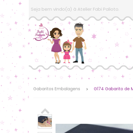
Seja bem vindo(a) à Atelier Fabi Palioto.
Gabaritos Embalagens
G174 Gabarito de