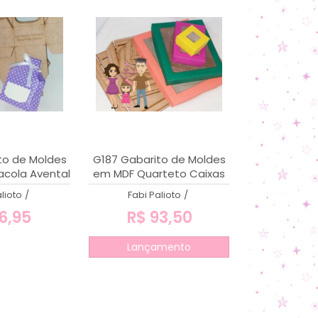
to de Moldes
G187 Gabarito de Moldes
acola Avental
em MDF Quarteto Caixas
e G
7, 15, 24 e 30 cm
lioto
/
Fabi Palioto
/
6,95
R$ 93,50
Lançamento