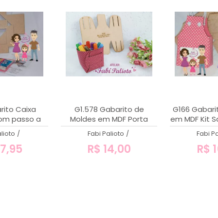
rito Caixa
G1.578 Gabarito de
G166 Gabari
com passo a
Moldes em MDF Porta
em MDF Kit S
sso
Treco Médio
P 
lioto
/
Fabi Palioto
/
Fabi Pa
7,95
R$ 14,00
R$ 1