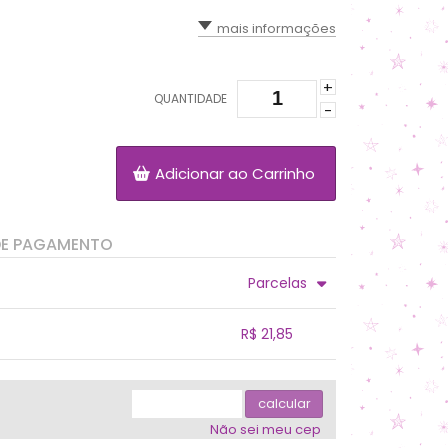
mais informações
+
QUANTIDADE
-
Adicionar ao Carrinho
DE PAGAMENTO
Parcelas
.
.
.
.
R$ 21,85
.
.
.
.
.
.
calcular
Não sei meu cep