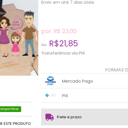
Envio em até 7 dias úteis
por: R$
23,00
R$21,85
ou
Transferência via PIX
FORMAS 
Mercado Pago
1x sem juros de R$ 23,00
.
.
.
.
PIX
.
.
1x sem juros de R$ 21,85
.
.
.
.
ompartilhar
.
.
Frete e prazo
UE ESTE PRODUTO