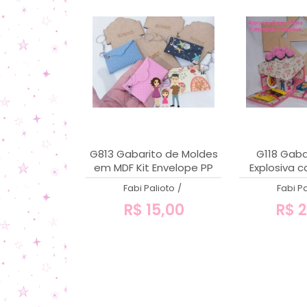
G813 Gabarito de Moldes
G118 Gaba
em MDF Kit Envelope PP
Explosiva 
pa
Fabi Palioto
/
Fabi Pa
R$ 15,00
R$ 2