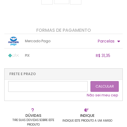
FORMAS DE PAGAMENTO
Parcelas
Mercado Pago
1x sem juros de R$ 33,00
.
.
.
.
R$ 31,35
PIX
.
.
.
.
.
.
.
1x sem juros de R$ 31,35
.
.
.
.
.
.
.
.
.
.
FRETE E PRAZO
.
CALCULAR
Não sei meu cep
DÚVIDAS
INDIQUE
TIRE SUAS DÚVIDAS SOBRE ESTE
INDIQUE ESTE PRODUTO A UM AMIGO
PRODUTO