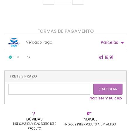
FORMAS DE PAGAMENTO
Parcelas
Mercado Pago
1x sem juros de R$ 19,90
.
.
.
.
R$ 18,91
PIX
.
.
.
.
.
.
.
1x sem juros de R$ 18,91
.
.
.
.
.
.
.
.
.
.
FRETE E PRAZO
.
CALCULAR
Não sei meu cep
DÚVIDAS
INDIQUE
TIRE SUAS DÚVIDAS SOBRE ESTE
INDIQUE ESTE PRODUTO A UM AMIGO
PRODUTO