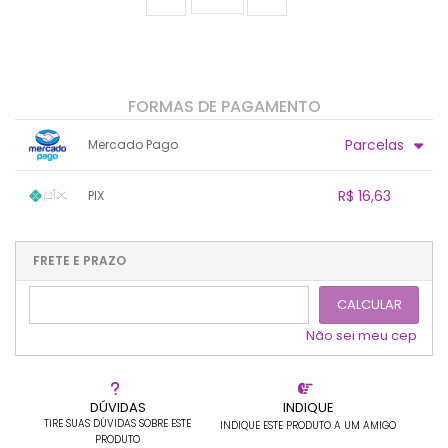
FORMAS DE PAGAMENTO
Parcelas
Mercado Pago
1x sem juros de R$ 17,50
.
.
.
.
R$ 16,63
PIX
.
.
.
.
.
.
.
1x sem juros de R$ 16,63
.
.
.
.
.
.
.
.
.
.
FRETE E PRAZO
.
CALCULAR
Não sei meu cep
DÚVIDAS
INDIQUE
TIRE SUAS DÚVIDAS SOBRE ESTE
INDIQUE ESTE PRODUTO A UM AMIGO
PRODUTO