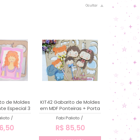
to de Moldes
KIT42 Gabarito de Moldes
te Especial 3
em MDF Ponteiras + Porta
Pirulitos Meninos e
lioto
/
Fabi Palioto
/
Meninas
6,50
R$ 85,50