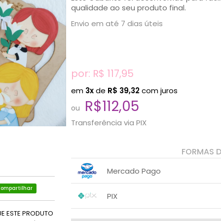
qualidade ao seu produto final.
Envio em até 7 dias úteis
por: R$
117,95
em
3x
de
R$
39,32
com juros
R$112,05
ou
Transferência via PIX
FORMAS 
Mercado Pago
1x sem juros de R$ 117,95
ompartilhar
PIX
2x sem juros de R$ 58,98
.
UE ESTE PRODUTO
1x sem juros de R$ 112,05
.
.
.
.