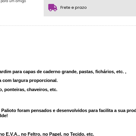
.
e para um amigo
.
Frete e prazo
dim para capas de caderno grande, pastas, fichários, etc. ,
 com largura proporcional.
 ponteiras, chaveiros, etc.
alioto foram pensados e desenvolvidos para facilita a sua produ
lde!
 E.V.A., no Feltro, no Papel, no Tecido, etc.