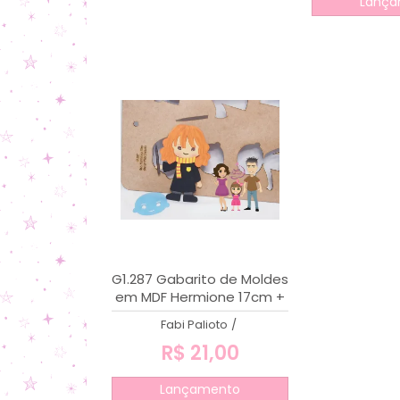
Lança
G1.287 Gabarito de Moldes
em MDF Hermione 17cm +
Stencil de Expressão
Fabi Palioto
/
R$ 21,00
Lançamento