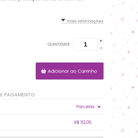
mais informações
+
QUANTIDADE
-
Adicionar ao Carrinho
DE PAGAMENTO
Parcelas
3x sem juros de R$ 39,32
.
.
.
.
R$ 112,05
.
.
.
.
.
.
.
.