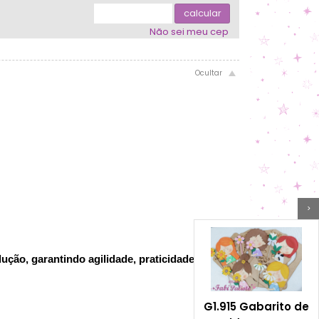
.
calcular
Não sei meu cep
>
ção, garantindo agilidade, praticidade,
G1.915 Gabarito de