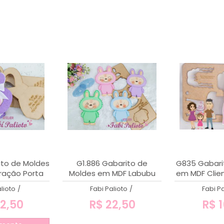
ito de Moldes
G1.886 Gabarito de
G835 Gabari
ação Porta
Moldes em MDF Labubu
em MDF Clien
nete
19cm
lioto
/
Fabi Palioto
/
Fabi Pa
2,50
R$ 22,50
R$ 1