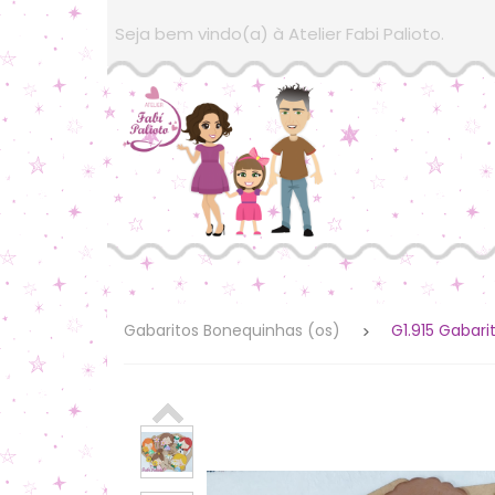
Seja bem vindo(a) à Atelier Fabi Palioto.
Gabaritos Bonequinhas (os)
G1.915 Gabar