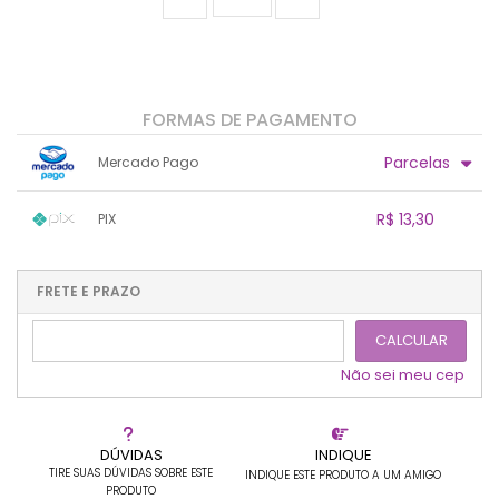
FORMAS DE PAGAMENTO
Parcelas
Mercado Pago
1x sem juros de R$ 14,00
.
.
.
.
R$ 13,30
PIX
.
.
.
.
.
.
.
1x sem juros de R$ 13,30
.
.
.
.
.
.
.
.
.
.
FRETE E PRAZO
.
CALCULAR
Não sei meu cep
DÚVIDAS
INDIQUE
TIRE SUAS DÚVIDAS SOBRE ESTE
INDIQUE ESTE PRODUTO A UM AMIGO
PRODUTO