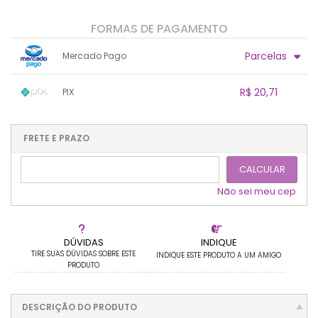
FORMAS DE PAGAMENTO
Parcelas
Mercado Pago
1x sem juros de R$ 21,80
.
.
.
.
R$ 20,71
PIX
.
.
.
.
.
.
.
1x sem juros de R$ 20,71
.
.
.
.
.
.
.
.
.
.
FRETE E PRAZO
.
CALCULAR
Não sei meu cep
DÚVIDAS
INDIQUE
TIRE SUAS DÚVIDAS SOBRE ESTE
INDIQUE ESTE PRODUTO A UM AMIGO
PRODUTO
DESCRIÇÃO DO PRODUTO