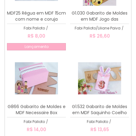
MDF25 Régua em MDF 15cm
G1.030 Gabarito de Moldes
com nome e coruja
em MDF Jogo das
Expressões 12cm By Liliane
Fabi Palioto
/
Fabi Palioto/Liliane Paiva
/
Paiva
R$ 8,00
R$ 26,60
Lançamento
G866 Gabarito de Moldes e
G1.532 Gabarito de Moldes
MDF Necessaire Box
em MDF Saquinho Coelho
Pequena
Kit Kat
Fabi Palioto
/
Fabi Palioto
/
R$ 14,00
R$ 13,65