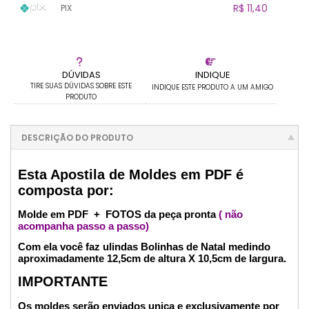
.
.
.
R$ 11,40
PIX
.
.
.
.
.
.
.
1x sem juros de R$ 11,40
.
.
.
.
.
.
.
.
.
.
.
DÚVIDAS
INDIQUE
TIRE SUAS DÚVIDAS SOBRE ESTE
INDIQUE ESTE PRODUTO A UM AMIGO
PRODUTO
DESCRIÇÃO DO PRODUTO
Esta Apostila de Moldes em PDF é
composta por:
Molde em PDF + FOTOS da peça pronta
( não
acompanha passo a passo)
Com ela você faz ulindas Bolinhas de Natal medindo
aproximadamente 12,5cm de altura X 10,5cm de largura.
IMPORTANTE
Os moldes serão enviados unica e exclusivamente por