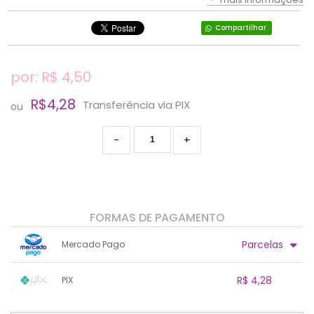
Compartilhar
por: R$
4,50
R$4,28
Transferência via PIX
ou
-
+
FORMAS DE PAGAMENTO
Parcelas
Mercado Pago
1x sem juros de R$ 4,50
.
.
.
.
R$ 4,28
PIX
.
.
.
.
.
.
.
1x sem juros de R$ 4,28
.
.
.