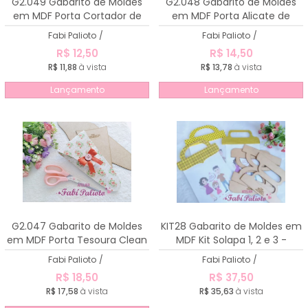
G2.049 Gabarito de Moldes
G2.048 Gabarito de Moldes
em MDF Porta Cortador de
em MDF Porta Alicate de
Unha Clean
Unha Clean
Fabi Palioto
/
Fabi Palioto
/
R$ 12,50
R$ 14,50
R$ 11,88
à vista
R$ 13,78
à vista
Lançamento
Lançamento
G2.047 Gabarito de Moldes
KIT28 Gabarito de Moldes em
em MDF Porta Tesoura Clean
MDF Kit Solapa 1, 2 e 3 -
Atividades A4
Fabi Palioto
/
Fabi Palioto
/
R$ 18,50
R$ 37,50
R$ 17,58
à vista
R$ 35,63
à vista