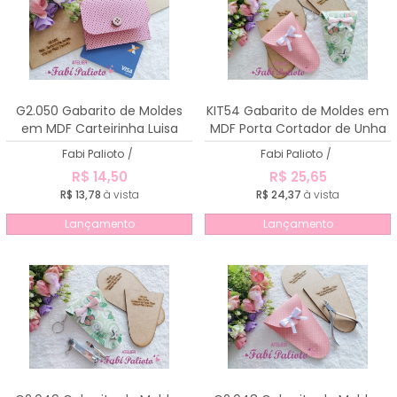
G2.050 Gabarito de Moldes
KIT54 Gabarito de Moldes em
em MDF Carteirinha Luisa
MDF Porta Cortador de Unha
porta cartão
Clean + Porta Alicate de Unha
Fabi Palioto
/
Fabi Palioto
/
Clean
R$ 14,50
R$ 25,65
R$ 13,78
à vista
R$ 24,37
à vista
Lançamento
Lançamento