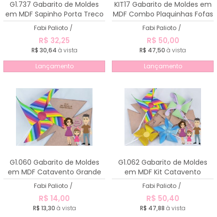
G1.737 Gabarito de Moldes
KIT17 Gabarito de Moldes em
em MDF Sapinho Porta Treco
MDF Combo Plaquinhas Fofas
1, 2 e 3
Fabi Palioto
/
Fabi Palioto
/
R$ 32,25
R$ 50,00
R$ 30,64
à vista
R$ 47,50
à vista
Lançamento
Lançamento
G1.060 Gabarito de Moldes
G1.062 Gabarito de Moldes
em MDF Catavento Grande
em MDF Kit Catavento
mod. 2
Grande ( Modelos 1, 2, 3 e 4)
Fabi Palioto
/
Fabi Palioto
/
R$ 14,00
R$ 50,40
R$ 13,30
à vista
R$ 47,88
à vista