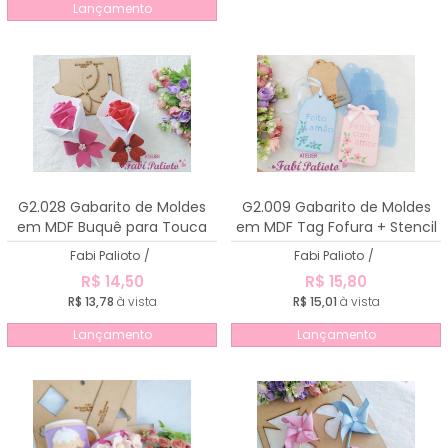
Lançamento
G2.028 Gabarito de Moldes
G2.009 Gabarito de Moldes
em MDF Buquê para Touca
em MDF Tag Fofura + Stencil
de Cetim
Fabi Palioto
/
Fabi Palioto
/
R$ 14,50
R$ 15,80
R$ 13,78
à vista
R$ 15,01
à vista
Lançamento
Lançamento