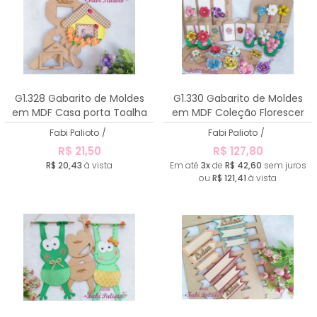
G1.328 Gabarito de Moldes
G1.330 Gabarito de Moldes
em MDF Casa porta Toalha
em MDF Coleção Florescer
Fabi Palioto
/
Fabi Palioto
/
R$ 21,50
R$ 127,80
R$ 20,43
à vista
Em até
3x
de
R$ 42,60
sem juros
ou
R$ 121,41
à vista