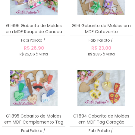
G1.696 Gabarito de Moldes
G116 Gabarito de Moldes em
em MDF Roupa de Caneca
MDF Catavento
Mamãe
Fabi Palioto
/
Fabi Palioto
/
R$ 26,90
R$ 23,00
R$ 25,56
à vista
R$ 21,85
à vista
G1.895 Gabarito de Moldes
G1.894 Gabarito de Moldes
em MDF Complemento Tag
em MDF Tag Coração
Coração
Fabi Palioto
/
Fabi Palioto
/