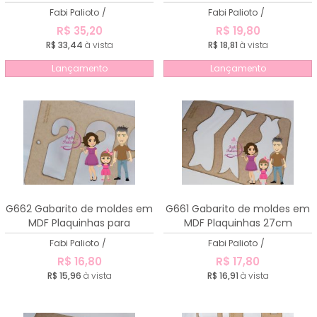
Fabi Palioto
/
Fabi Palioto
/
R$ 35,20
R$ 19,80
R$ 33,44
à vista
R$ 18,81
à vista
Lançamento
Lançamento
G662 Gabarito de moldes em
G661 Gabarito de moldes em
MDF Plaquinhas para
MDF Plaquinhas 27cm
maçaneta
Fabi Palioto
/
Fabi Palioto
/
R$ 16,80
R$ 17,80
R$ 15,96
à vista
R$ 16,91
à vista