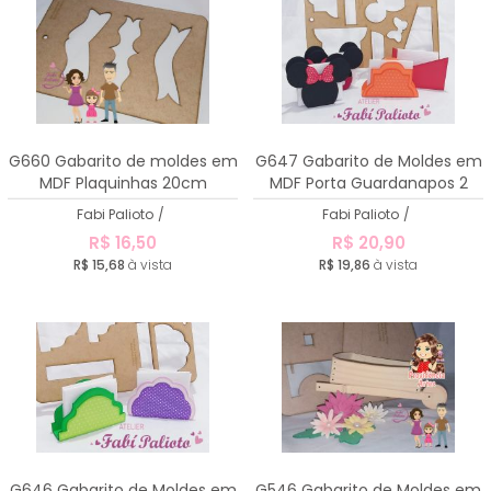
G660 Gabarito de moldes em
G647 Gabarito de Moldes em
MDF Plaquinhas 20cm
MDF Porta Guardanapos 2
Fabi Palioto
/
Fabi Palioto
/
R$ 16,50
R$ 20,90
R$ 15,68
à vista
R$ 19,86
à vista
G646 Gabarito de Moldes em
G546 Gabarito de Moldes em