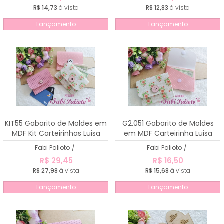
R$ 14,73
à vista
R$ 12,83
à vista
Lançamento
Lançamento
KIT55 Gabarito de Moldes em
G2.051 Gabarito de Moldes
MDF Kit Carteirinhas Luisa
em MDF Carteirinha Luisa
porta documento
Fabi Palioto
/
Fabi Palioto
/
R$ 29,45
R$ 16,50
R$ 27,98
à vista
R$ 15,68
à vista
Lançamento
Lançamento