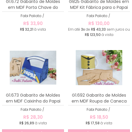
G1.672 Gabarito de Moldes
G825 Gabarito de Moldes em
em MDF Porta Chave do
MDF Kit Fábrica para o Papai
Papai
Fabi Palioto
/
Fabi Palioto
/
R$ 33,90
R$ 130,00
R$ 32,21
à vista
Em até
3x
de
R$ 43,33
sem juros ou
R$ 123,50
à vista
G1.673 Gabarito de Moldes
G1.692 Gabarito de Moldes
em MDF Caixinha do Papai
em MDF Roupa de Caneca
Papai
Fabi Palioto
/
Fabi Palioto
/
R$ 28,30
R$ 18,50
R$ 26,89
à vista
R$ 17,58
à vista