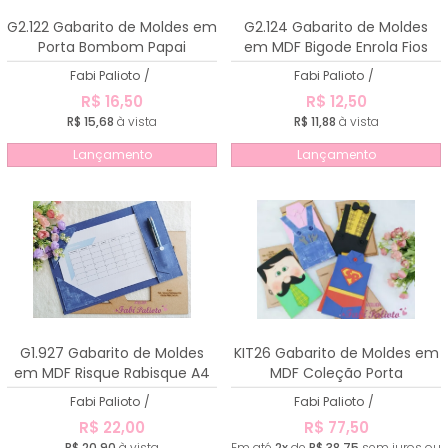
A - Z
G2.122 Gabarito de Moldes em
G2.124 Gabarito de Moldes
Porta Bombom Papai
em MDF Bigode Enrola Fios
Fabi Palioto
/
Fabi Palioto
/
R$ 16,50
R$ 12,50
R$ 15,68
à vista
R$ 11,88
à vista
Lançamento
Lançamento
G1.927 Gabarito de Moldes
KIT26 Gabarito de Moldes em
em MDF Risque Rabisque A4
MDF Coleção Porta
Chocolate para o Papai
Fabi Palioto
/
Fabi Palioto
/
R$ 22,00
R$ 77,50
R$ 20,90
à vista
Em até
2x
de
R$ 38,75
sem juros ou