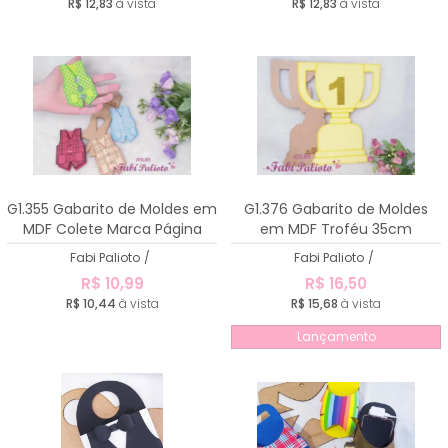
R$ 12,83
à vista
R$ 12,83
à vista
G1.355 Gabarito de Moldes em
G1.376 Gabarito de Moldes
MDF Colete Marca Página
em MDF Troféu 35cm
Fabi Palioto
/
Fabi Palioto
/
R$ 10,99
R$ 16,50
R$ 10,44
à vista
R$ 15,68
à vista
Lançamento