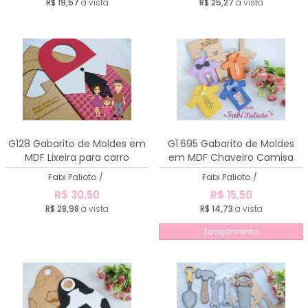
R$ 19,57
à vista
R$ 25,27
à vista
G128 Gabarito de Moldes em
G1.695 Gabarito de Moldes
MDF Lixeira para carro
em MDF Chaveiro Camisa
Fabi Palioto
/
Fabi Palioto
/
R$ 30,50
R$ 15,50
R$ 28,98
à vista
R$ 14,73
à vista
Lançamento