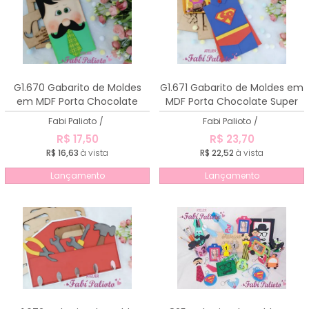
G1.670 Gabarito de Moldes
G1.671 Gabarito de Moldes em
em MDF Porta Chocolate
MDF Porta Chocolate Super
Papai 3
Pai
Fabi Palioto
/
Fabi Palioto
/
R$ 17,50
R$ 23,70
R$ 16,63
à vista
R$ 22,52
à vista
Lançamento
Lançamento