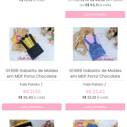
ou
R$ 84,31
à vista
Lançamento
G1.668 Gabarito de Moldes
G1.669 Gabarito de Moldes
em MDF Porta Chocolate
em MDF Porta Chocolate
Papai 1
Papai 2
Fabi Palioto
/
Fabi Palioto
/
R$ 21,50
R$ 23,40
R$ 20,43
à vista
R$ 22,23
à vista
Lançamento
Lançamento