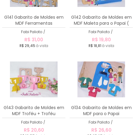
G141 Gabarito de Moldes em
G142 Gabarito de Moldes em
MDF Ferramentas
MDF Maleta para o Papai (
Carregador de Celular)
Fabi Palioto
/
Fabi Palioto
/
R$ 31,00
R$ 19,80
R$ 29,45
à vista
R$ 18,81
à vista
G143 Gabarito de Moldes em
G134 Gabarito de Moldes em
MDF Troféu + Troféu
MDF para o Papai
Bombom
Fabi Palioto
/
Fabi Palioto
/
R$ 20,60
R$ 26,60