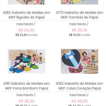
G182 Gabarito de Moldes em
G173 Gabarito de Moldes em
MDF Bigodes do Papai
MDF Camisas do Papai
Fabi Palioto
/
Fabi Palioto
/
R$ 24,00
R$ 20,35
R$ 22,80
à vista
R$ 19,33
à vista
G161 Gabarito de Moldes em
G162 Gabarito de Moldes em
MDF Porta Bombom Papai
MDF Caixa Coração Papai
Fabi Palioto
/
Fabi Palioto
/
R$ 26,60
R$ 46,00
R$ 25,27
à vista
R$ 43,70
à vista