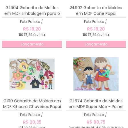
G1.904 Gabarito de Moldes
G1.902 Gabarito de Moldes
em MDF Embalagem para o
em MDF Cone Papai
Papai
Fabi Palioto
/
Fabi Palioto
/
R$ 18,20
R$ 18,20
R$ 17,29
à vista
R$ 17,29
à vista
Lançamento
Lançamento
G190 Gabarito de Moldes em
G1.674 Gabarito de Moldes
MDF Kit para Chaveiros Papai
em MDF Super Mãe - Painel
e Mamãe
Fabi Palioto
/
Fabi Palioto
/
R$ 20,35
R$ 88,75
R$ 19,33
à vista
Em até
2x
de
R$ 44,38
sem juros