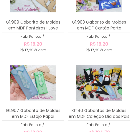
G1.909 Gabarito de Moldes
G1.903 Gabarito de Moldes
em MDF Ponteiras I Love
em MDF Cartão Porta
Papai
Chocolate para o papai
Fabi Palioto
/
Fabi Palioto
/
R$ 18,20
R$ 18,20
R$ 17,29
à vista
R$ 17,29
à vista
G1.907 Gabarito de Moldes
KIT40 Gabaritos de Moldes
em MDF Estojo Papai
em MDF Coleção Dia dos Pais
2025
Fabi Palioto
/
Fabi Palioto
/