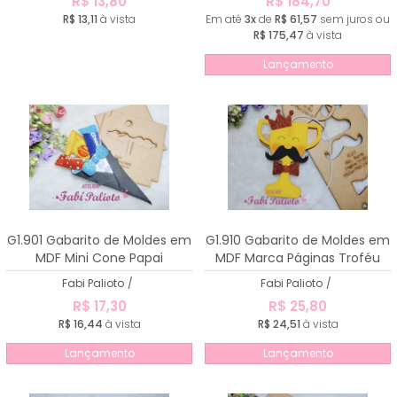
R$ 13,80
R$ 184,70
R$ 13,11
à vista
Em até
3x
de
R$ 61,57
sem juros ou
R$ 175,47
à vista
Lançamento
G1.901 Gabarito de Moldes em
G1.910 Gabarito de Moldes em
MDF Mini Cone Papai
MDF Marca Páginas Troféu
Fabi Palioto
/
Fabi Palioto
/
R$ 17,30
R$ 25,80
R$ 16,44
à vista
R$ 24,51
à vista
Lançamento
Lançamento