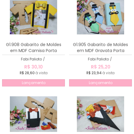
G1.908 Gabarito de Moldes
G1.905 Gabarito de Moldes
em MDF Camisa Porta
em MDF Gravata Porta
Retrato 10X15cm
Caneta Marca Páginas
Fabi Palioto
/
Fabi Palioto
/
R$ 30,10
R$ 25,20
R$ 28,60
à vista
R$ 23,94
à vista
Lançamento
Lançamento