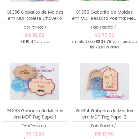
G1.356 Gabarito de Moldes
G1.369 Gabarito de Moldes
em MDF Colete Chaveiro
em MDF Recurso Poema: Meu
pai é assim...
Fabi Palioto
/
Fabi Palioto
/
R$ 10,99
R$ 77,50
R$ 10,44
à vista
Em até
2x
de
R$ 38,75
sem juros ou
R$ 73,63
à vista
G1.393 Gabarito de Moldes
G1.394 Gabarito de Moldes
em MDF Tag Papai 1
em MDF Tag Papai 2
Fabi Palioto
/
Fabi Palioto
/
R$ 13,50
R$ 13,50