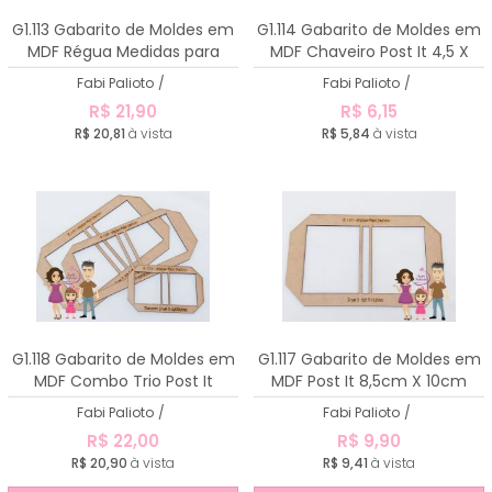
A - Z
G1.113 Gabarito de Moldes em
G1.114 Gabarito de Moldes em
MDF Régua Medidas para
MDF Chaveiro Post It 4,5 X
Cartonagem
5,5cm
Fabi Palioto
/
Fabi Palioto
/
R$ 21,90
R$ 6,15
R$ 20,81
à vista
R$ 5,84
à vista
G1.118 Gabarito de Moldes em
G1.117 Gabarito de Moldes em
MDF Combo Trio Post It
MDF Post It 8,5cm X 10cm
Fabi Palioto
/
Fabi Palioto
/
R$ 22,00
R$ 9,90
R$ 20,90
à vista
R$ 9,41
à vista