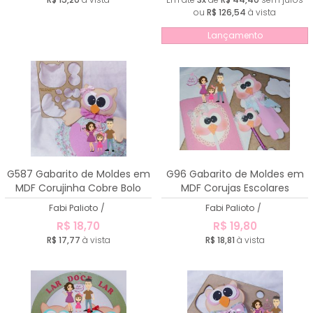
ou
R$ 126,54
à vista
Lançamento
G587 Gabarito de Moldes em
G96 Gabarito de Moldes em
MDF Corujinha Cobre Bolo
MDF Corujas Escolares
Fabi Palioto
/
Fabi Palioto
/
R$ 18,70
R$ 19,80
R$ 17,77
à vista
R$ 18,81
à vista