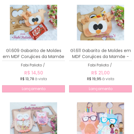
G1.609 Gabarito de Moldes
G1.611 Gabarito de Moldes em
em MDF Corujices da Mamãe
MDF Corujices da Mamãe -
- Porta Kit Kat
Porta Barra de Chocolate
Fabi Palioto
/
Fabi Palioto
/
R$ 14,50
R$ 21,00
R$ 13,78
à vista
R$ 19,95
à vista
Lançamento
Lançamento