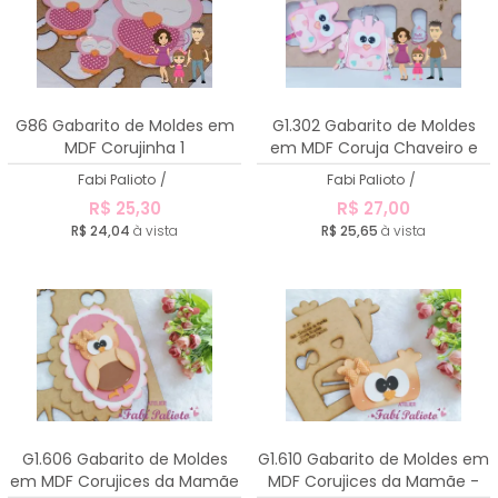
G86 Gabarito de Moldes em
G1.302 Gabarito de Moldes
MDF Corujinha 1
em MDF Coruja Chaveiro e
Ponteira
Fabi Palioto
/
Fabi Palioto
/
R$ 25,30
R$ 27,00
R$ 24,04
à vista
R$ 25,65
à vista
G1.606 Gabarito de Moldes
G1.610 Gabarito de Moldes em
em MDF Corujices da Mamãe
MDF Corujices da Mamãe -