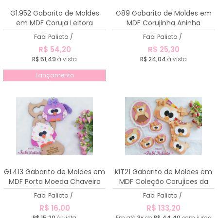
A - Z
G1.952 Gabarito de Moldes
G89 Gabarito de Moldes em
em MDF Coruja Leitora
MDF Corujinha Aninha
Fabi Palioto
/
Fabi Palioto
/
R$ 54,20
R$ 25,30
R$ 51,49
à vista
R$ 24,04
à vista
Lançamento
G1.413 Gabarito de Moldes em
KIT21 Gabarito de Moldes em
MDF Porta Moeda Chaveiro
MDF Coleção Corujices da
Coruja
Mamãe
Fabi Palioto
/
Fabi Palioto
/
R$ 16,00
R$ 133,20
R$ 15,20
à vista
Em até
3x
de
R$ 44,40
sem juros