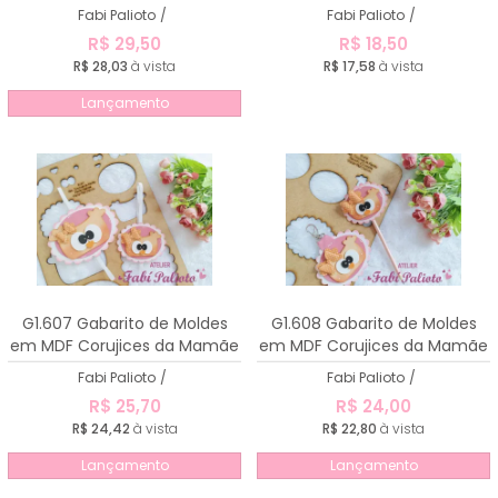
- Aplique Caderno
Porta Moedas
Fabi Palioto
/
Fabi Palioto
/
R$ 29,50
R$ 18,50
R$ 28,03
à vista
R$ 17,58
à vista
Lançamento
G1.607 Gabarito de Moldes
G1.608 Gabarito de Moldes
em MDF Corujices da Mamãe
em MDF Corujices da Mamãe
- Marca Páginas
- Chaveiro e Ponteira
Fabi Palioto
/
Fabi Palioto
/
R$ 25,70
R$ 24,00
R$ 24,42
à vista
R$ 22,80
à vista
Lançamento
Lançamento