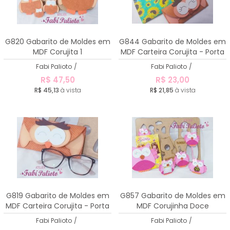
G820 Gabarito de Moldes em
G844 Gabarito de Moldes em
MDF Corujita 1
MDF Carteira Corujita - Porta
Celular
Fabi Palioto
/
Fabi Palioto
/
R$ 47,50
R$ 23,00
R$ 45,13
à vista
R$ 21,85
à vista
G819 Gabarito de Moldes em
G857 Gabarito de Moldes em
MDF Carteira Corujita - Porta
MDF Corujinha Doce
óculos
Fabi Palioto
/
Fabi Palioto
/