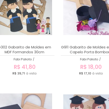
302 Gabarito de Moldes em
G911 Gabarito de Moldes 
MDF Formandos 30cm
Capelo Porta Bomb
Fabi Palioto
/
Fabi Palioto
/
R$ 41,80
R$ 18,00
R$ 39,71
à vista
R$ 17,10
à vista