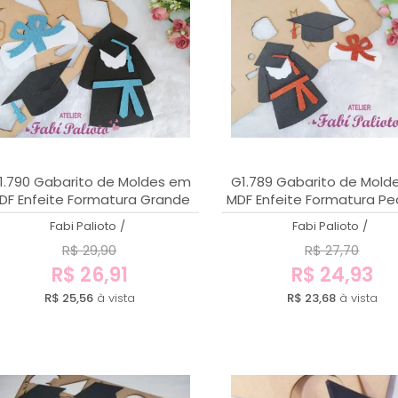
1.790 Gabarito de Moldes em
G1.789 Gabarito de Mold
DF Enfeite Formatura Grande
MDF Enfeite Formatura P
Fabi Palioto
/
Fabi Palioto
/
R$ 29,90
R$ 27,70
R$ 26,91
R$ 24,93
R$ 25,56
à vista
R$ 23,68
à vista