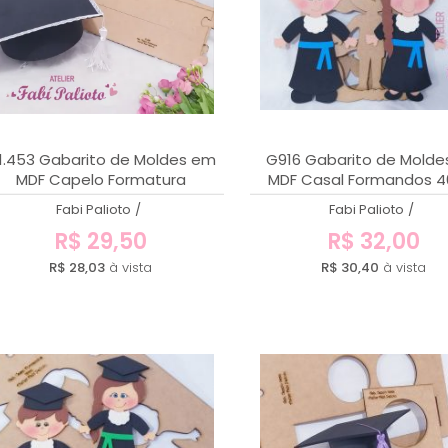
1.453 Gabarito de Moldes em
G916 Gabarito de Mold
MDF Capelo Formatura
MDF Casal Formandos 
Fabi Palioto
/
Fabi Palioto
/
R$ 29,50
R$ 32,00
R$ 28,03
à vista
R$ 30,40
à vista