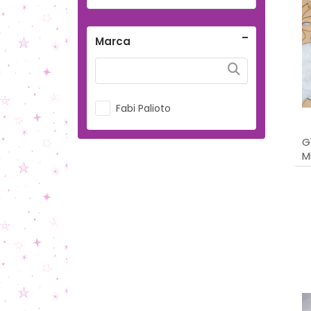
Marca
Fabi Palioto
G
M