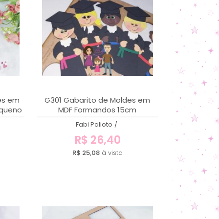
MENOR PREÇO
MAIOR PREÇO
A - Z
es em
G301 Gabarito de Moldes em
equeno
MDF Formandos 15cm
Fabi Palioto
/
R$ 26,40
R$ 25,08
à vista