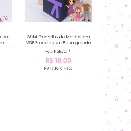
es em
G914 Gabarito de Moldes em
cm
MDF Embalagem Beca grande
Fabi Palioto
/
R$ 18,00
R$ 17,10
à vista