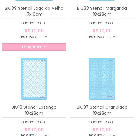
A - Z
BIG39 Stencil Jogo da Velha
BIG38 Stencil Margarida
17x16cm
18x28cm
Fabi Palioto
/
Fabi Palioto
/
R$ 10,00
R$ 10,00
R$ 9,50
à vista
R$ 9,50
à vista
Lançamento
BIG18 Stencil Losango
BIG37 Stencil Granulado
18x28cm
18x28cm
Fabi Palioto
/
Fabi Palioto
/
R$ 10,00
R$ 10,00
R$ 9,50
à vista
R$ 9,50
à vista