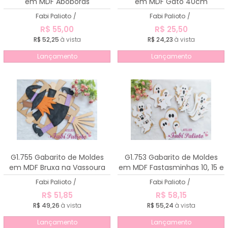
em MDF Abóboras
em MDF Gato 40cm
Fabi Palioto
/
Fabi Palioto
/
R$ 55,00
R$ 25,50
R$ 52,25
à vista
R$ 24,23
à vista
Lançamento
Lançamento
G1.755 Gabarito de Moldes
G1.753 Gabarito de Moldes
em MDF Bruxa na Vassoura
em MDF Fastasminhas 10, 15 e
60cm
20cm
Fabi Palioto
/
Fabi Palioto
/
R$ 51,85
R$ 58,15
R$ 49,26
à vista
R$ 55,24
à vista
Lançamento
Lançamento