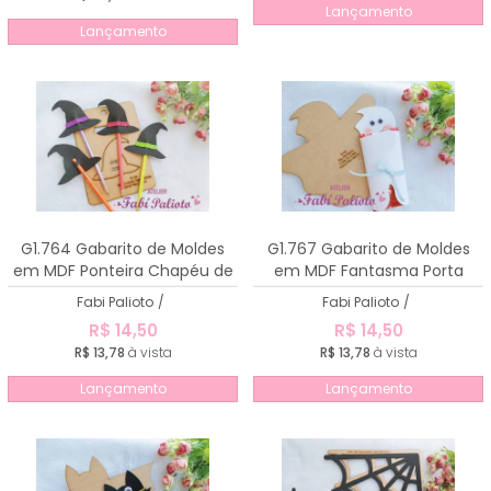
Lançamento
Lançamento
G1.764 Gabarito de Moldes
G1.767 Gabarito de Moldes
em MDF Ponteira Chapéu de
em MDF Fantasma Porta
Bruxa
Chocolate
Fabi Palioto
/
Fabi Palioto
/
R$ 14,50
R$ 14,50
R$ 13,78
à vista
R$ 13,78
à vista
Lançamento
Lançamento