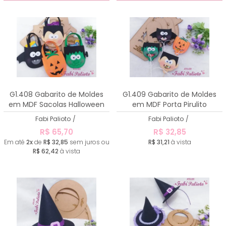
G1.408 Gabarito de Moldes
G1.409 Gabarito de Moldes
em MDF Sacolas Halloween
em MDF Porta Pirulito
Halloween
Fabi Palioto
/
Fabi Palioto
/
R$ 65,70
R$ 32,85
Em até
2x
de
R$ 32,85
sem juros ou
R$ 31,21
à vista
R$ 62,42
à vista