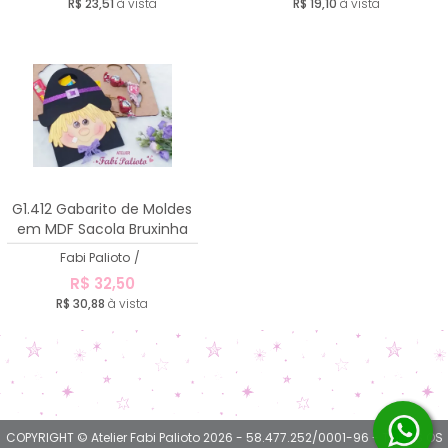
R$ 23,51
à vista
R$ 19,10
à vista
G1.412 Gabarito de Moldes
em MDF Sacola Bruxinha
Fabi Palioto
/
R$ 32,50
R$ 30,88
à vista
COPYRIGHT © Atelier Fabi Palioto 2026 - 58.477.252/0001-96 - TODOS OS