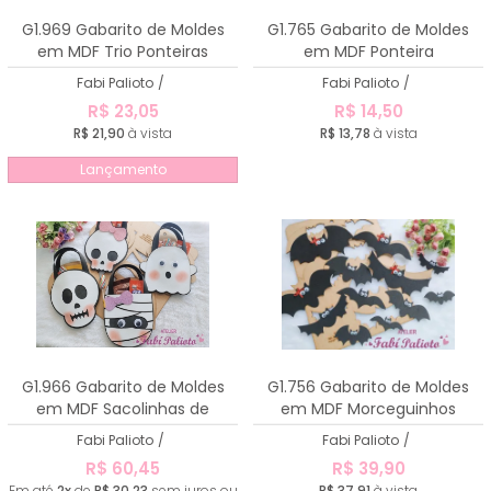
A - Z
G1.969 Gabarito de Moldes
G1.765 Gabarito de Moldes
em MDF Trio Ponteiras
em MDF Ponteira
Boooooo
Morceguinho
Fabi Palioto
/
Fabi Palioto
/
R$ 23,05
R$ 14,50
R$ 21,90
à vista
R$ 13,78
à vista
Lançamento
G1.966 Gabarito de Moldes
G1.756 Gabarito de Moldes
em MDF Sacolinhas de
em MDF Morceguinhos
Halloween 2
Fabi Palioto
/
Fabi Palioto
/
R$ 60,45
R$ 39,90
Em até
2x
de
R$ 30,23
sem juros ou
R$ 37,91
à vista