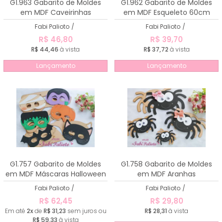
G1.963 Gabarito de Moldes
G1.962 Gabarito de Moldes
em MDF Caveirinhas
em MDF Esqueleto 60cm
Fabi Palioto
/
Fabi Palioto
/
R$ 46,80
R$ 39,70
R$ 44,46
à vista
R$ 37,72
à vista
Lançamento
Lançamento
G1.757 Gabarito de Moldes
G1.758 Gabarito de Moldes
em MDF Máscaras Halloween
em MDF Aranhas
1
Fabi Palioto
/
Fabi Palioto
/
R$ 62,45
R$ 29,80
Em até
2x
de
R$ 31,23
sem juros ou
R$ 28,31
à vista
R$ 59,33
à vista