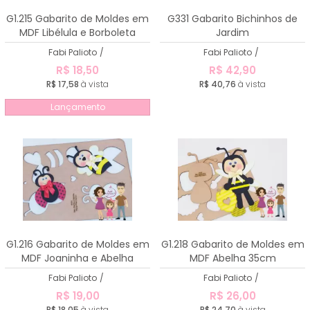
A - Z
G1.215 Gabarito de Moldes em
G331 Gabarito Bichinhos de
MDF Libélula e Borboleta
Jardim
Fabi Palioto
/
Fabi Palioto
/
R$ 18,50
R$ 42,90
R$ 17,58
à vista
R$ 40,76
à vista
Lançamento
G1.216 Gabarito de Moldes em
G1.218 Gabarito de Moldes em
MDF Joaninha e Abelha
MDF Abelha 35cm
Fabi Palioto
/
Fabi Palioto
/
R$ 19,00
R$ 26,00
R$ 18,05
à vista
R$ 24,70
à vista