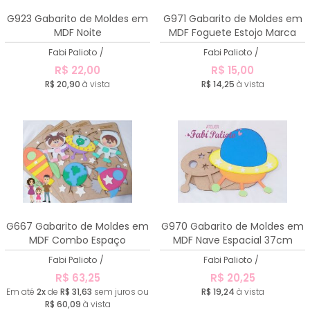
A - Z
G923 Gabarito de Moldes em
G971 Gabarito de Moldes em
MDF Noite
MDF Foguete Estojo Marca
Página
Fabi Palioto
/
Fabi Palioto
/
R$ 22,00
R$ 15,00
R$ 20,90
à vista
R$ 14,25
à vista
G667 Gabarito de Moldes em
G970 Gabarito de Moldes em
MDF Combo Espaço
MDF Nave Espacial 37cm
Fabi Palioto
/
Fabi Palioto
/
R$ 63,25
R$ 20,25
Em até
2x
de
R$ 31,63
sem juros ou
R$ 19,24
à vista
R$ 60,09
à vista