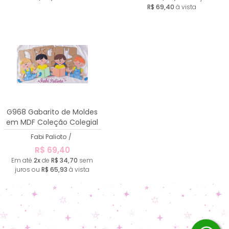
R$ 69,40
à vista
G968 Gabarito de Moldes
em MDF Coleção Colegial
2
Fabi Palioto
/
R$ 69,40
Em até
2x
de
R$ 34,70
sem
juros ou
R$ 65,93
à vista