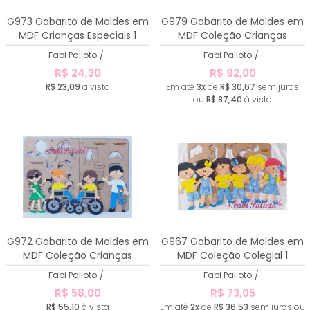
G973 Gabarito de Moldes em
G979 Gabarito de Moldes em
MDF Crianças Especiais 1
MDF Coleção Crianças
Especiais - 40cm
Fabi Palioto
/
Fabi Palioto
/
R$ 24,30
R$ 92,00
R$ 23,09
à vista
Em até
3x
de
R$ 30,67
sem juros
ou
R$ 87,40
à vista
G972 Gabarito de Moldes em
G967 Gabarito de Moldes em
MDF Coleção Crianças
MDF Coleção Colegial 1
Especiais
Fabi Palioto
/
Fabi Palioto
/
R$ 58,00
R$ 73,05
R$ 55,10
à vista
Em até
2x
de
R$ 36,53
sem juros ou