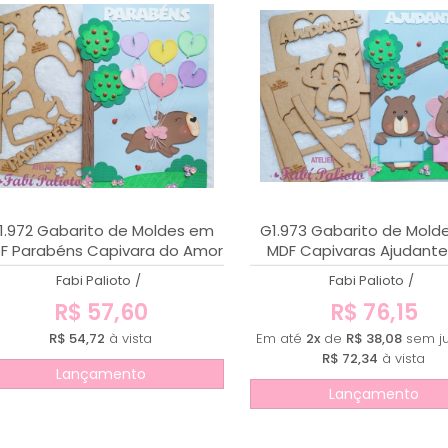
1.972 Gabarito de Moldes em
G1.973 Gabarito de Mold
F Parabéns Capivara do Amor
MDF Capivaras Ajudante
''Profe''
Fabi Palioto
/
Fabi Palioto
/
R$ 57,60
R$ 76,15
R$ 54,72
à vista
Em até
2x
de
R$ 38,08
sem ju
R$ 72,34
à vista
Lançamento
Lançamento