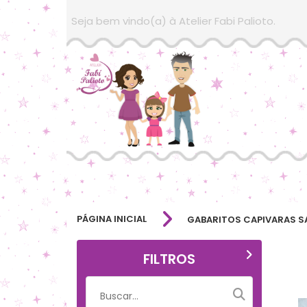
Seja bem vindo(a) à Atelier Fabi Palioto.
PÁGINA INICIAL
GABARITOS CAPIVARAS SA
FILTROS