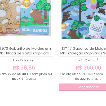
1.970 Gabarito de Moldes em
KIT47 Gabarito de Mold
MDF Placa de Porta Capivara
MDF Coleção Capivaras S
Fofa
Aula
Fabi Palioto
/
Fabi Palioto
/
R$ 78,85
R$ 350,00
 até
2x
de
R$ 39,43
sem juros ou
Em até
3x
de
R$ 116,67
sem ju
R$ 74,91
à vista
R$ 332,50
à vista
Lançamento