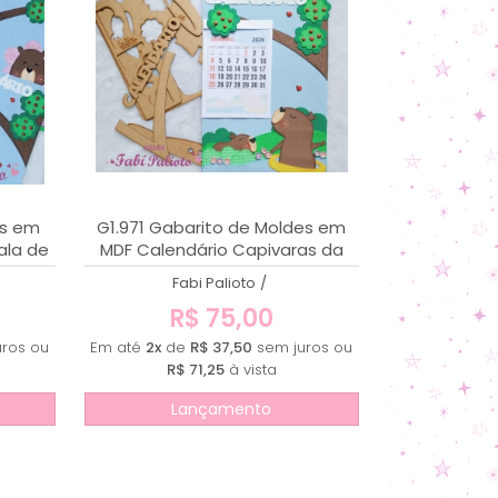
MENOR PREÇO
MAIOR PREÇO
A - Z
es em
G1.971 Gabarito de Moldes em
ala de
MDF Calendário Capivaras da
Alegria
Fabi Palioto
/
R$ 75,00
ros ou
Em até
2x
de
R$ 37,50
sem juros ou
R$ 71,25
à vista
Lançamento