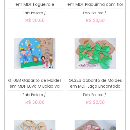
em MDF Fogueira e
em MDF Plaquinha com flor
Bandeirinhas - Coleção
Fabi Palioto
/
Fabi Palioto
/
Festerê da Lulu
R$ 20,60
R$ 23,50
G1.058 Gabarito de Moldes
G1.326 Gabarito de Moldes
em MDF Luva O Balão vai
em MDF Laço Encantado
subindo + espantalho
Fabi Palioto
/
Fabi Palioto
/
pequeno
R$ 30,00
R$ 22,50