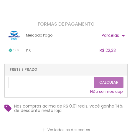
FORMAS DE PAGAMENTO
Parcelas
Mercado Pago
1x sem juros de R$ 23,50
.
.
.
.
R$ 22,33
PIX
.
.
.
.
.
.
.
1x sem juros de R$ 22,33
.
.
.
.
.
.
.
.
.
.
FRETE E PRAZO
.
CALCULAR
Não sei meu cep
Nas compras acima de R$ 0,01 reais, você ganha 14%
de desconto nesta loja.
+
Ver todos os descontos