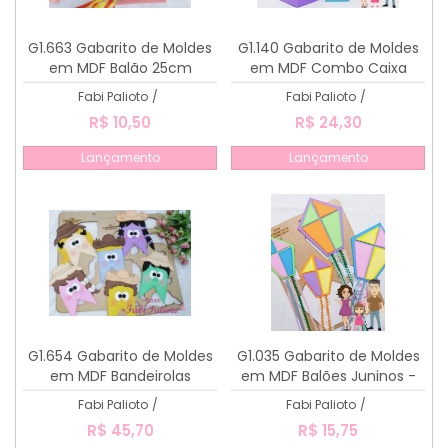
G1.663 Gabarito de Moldes
G1.140 Gabarito de Moldes
em MDF Balão 25cm
em MDF Combo Caixa
Pirâmide P e G
Fabi Palioto
/
Fabi Palioto
/
R$ 10,50
R$ 24,30
Lançamento
Lançamento
G1.654 Gabarito de Moldes
G1.035 Gabarito de Moldes
em MDF Bandeirolas
em MDF Balões Juninos -
Divertidas
Coleção Festerê da Lulu
Fabi Palioto
/
Fabi Palioto
/
R$ 45,70
R$ 15,75