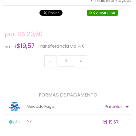
mais informações
Compartilhar
por: R$
20,60
R$19,57
Transferência via PIX
ou
-
+
FORMAS DE PAGAMENTO
Parcelas
Mercado Pago
1x sem juros de R$ 20,60
.
.
.
.
R$ 19,57
PIX
.
.
.
.
.
.
.
1x sem juros de R$ 19,57
.
.
.