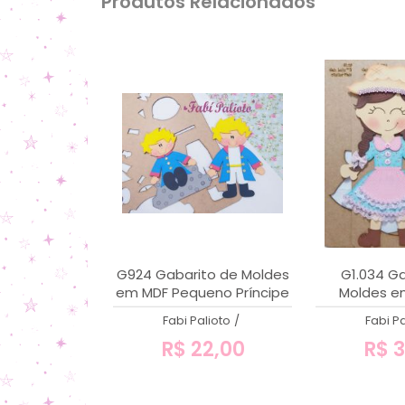
Produtos Relacionados
G924 Gabarito de Moldes
G1.034 Ga
em MDF Pequeno Príncipe
Moldes em
19cm
''Caipirinha
Fabi Palioto
/
Fabi Pa
Festerê
R$ 22,00
R$ 3