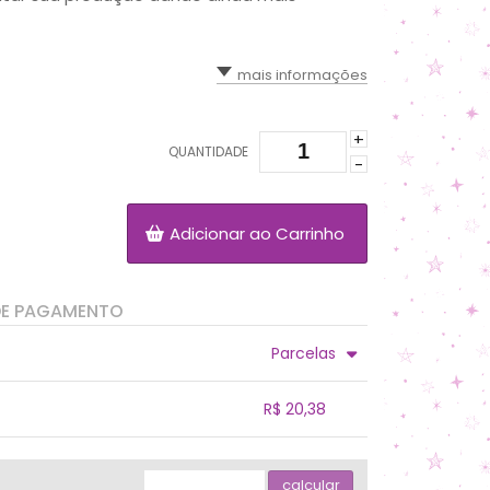
mais informações
+
QUANTIDADE
-
Adicionar ao Carrinho
DE PAGAMENTO
Parcelas
.
.
.
.
R$ 20,38
.
.
.
.
.
.
calcular