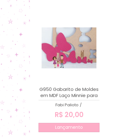
G950 Gabarito de Moldes
em MDF Laço Minnie para
moldura 32
Fabi Palioto
/
R$ 20,00
Lançamento