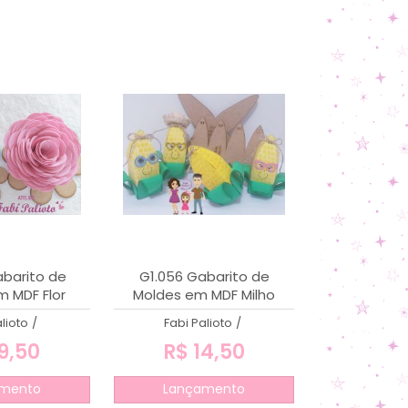
barito de
G1.056 Gabarito de
 MDF Flor
Moldes em MDF Milho
inha
Caixa
lioto
/
Fabi Palioto
/
9,50
R$ 14,50
mento
Lançamento