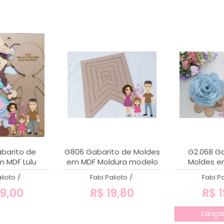
barito de
G806 Gabarito de Moldes
G2.068 Ga
 MDF Lulu
em MDF Moldura modelo
Moldes em
'' - Coleção
26 - Bandeirinha
Bet
lioto
/
Fabi Palioto
/
Fabi Pa
 da Lulu
9,00
R$ 19,80
R$ 1
Lança