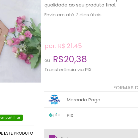
qualidade ao seu produto final.
Envio em até 7 dias úteis
por: R$
21,45
R$20,38
ou
Transferência via PIX
FORMAS 
Mercado Pago
1x sem juros de R$ 21,45
.
.
.
.
PIX
.
.
ompartilhar
1x sem juros de R$ 20,38
.
.
.
.
.
.
UE ESTE PRODUTO