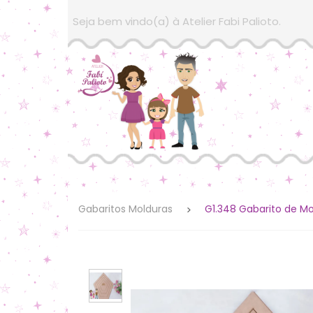
Seja bem vindo(a) à Atelier Fabi Palioto.
Gabaritos Molduras
G1.348 Gabarito de M