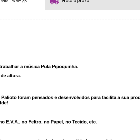
Frete e prazo
e para um amigo
trabalhar a música Pula Pipoquinha.
e altura.
alioto foram pensados e desenvolvidos para facilita a sua produ
lde!
 E.V.A., no Feltro, no Papel, no Tecido, etc.