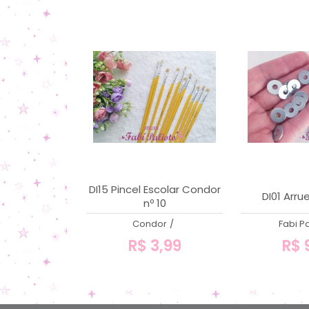
DI15 Pincel Escolar Condor
DI01 Arru
nº 10
Condor
/
Fabi Pa
R$ 3,99
R$ 