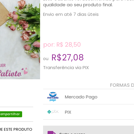
qualidade ao seu produto final.
Envio em até 7 dias úteis
por: R$
28,50
R$27,08
ou
Transferência via PIX
FORMAS 
Mercado Pago
1x sem juros de R$ 28,50
.
.
.
.
PIX
.
.
ompartilhar
1x sem juros de R$ 27,08
.
.
.
.
.
.
UE ESTE PRODUTO