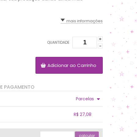
mais informações
+
QUANTIDADE
-
Adicionar ao Carrinho
DE PAGAMENTO
Parcelas
.
.
.
.
R$ 27,08
.
.
.
.
.
.
calcular