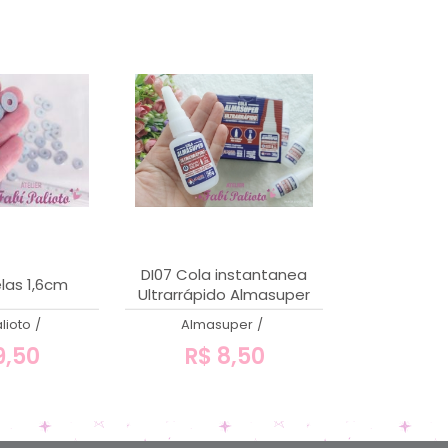
DI07 Cola instantanea
elas 1,6cm
Ultrarrápido Almasuper
lioto
/
Almasuper
/
9,50
R$ 8,50