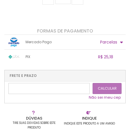
FORMAS DE PAGAMENTO
Parcelas
Mercado Pago
1x sem juros de R$ 26,50
.
.
.
.
R$ 25,18
PIX
.
.
.
.
.
.
.
1x sem juros de R$ 25,18
.
.
.
.
.
.
.
.
.
.
FRETE E PRAZO
.
CALCULAR
Não sei meu cep
DÚVIDAS
INDIQUE
TIRE SUAS DÚVIDAS SOBRE ESTE
INDIQUE ESTE PRODUTO A UM AMIGO
PRODUTO