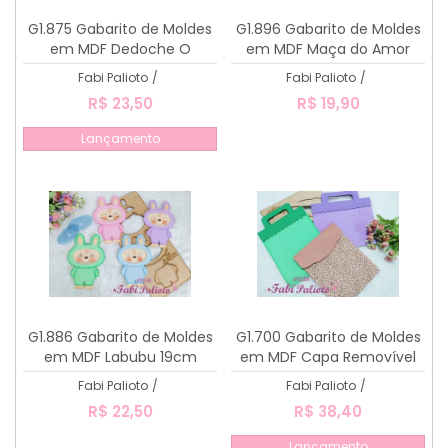
G1.875 Gabarito de Moldes
G1.896 Gabarito de Moldes
em MDF Dedoche O
em MDF Maça do Amor
Monstro das cores
Porta Bombom
Fabi Palioto
/
Fabi Palioto
/
R$ 23,50
R$ 19,90
Lançamento
G1.886 Gabarito de Moldes
G1.700 Gabarito de Moldes
em MDF Labubu 19cm
em MDF Capa Removível
para caderno de desenho
Fabi Palioto
/
Fabi Palioto
/
grande
R$ 22,50
R$ 38,40
Lançamento