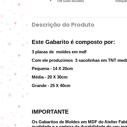
Tire suas dúvidas
Indiqu
Descrição do Produto
Este Gabarito é composto por:
3 placas de moldes em mdf
Com ele produzimos 3 sacolinhas em TNT med
Pequena - 14 X 20cm
Média - 20 X 30cm
Grande - 25 X 40cm
IMPORTANTE
Os Gabaritos de Moldes em MDF do Atelier Fabi P
qualidade e a certeza da durabilidade do seu mo