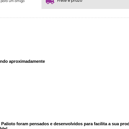
Frete e prazo
e para um amigo
indo aproximadamente
alioto foram pensados e desenvolvidos para facilita a sua produ
lde!