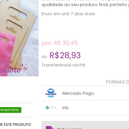
qualidade ao seu produto final, perfeito 
Envio em até 7 dias úteis
por: R$
30,45
R$28,93
ou
Transferência via PIX
FORMAS 
Mercado Pago
1x sem juros de R$ 30,45
.
.
.
.
PIX
.
.
ompartilhar
1x sem juros de R$ 28,93
.
.
.
.
.
.
UE ESTE PRODUTO