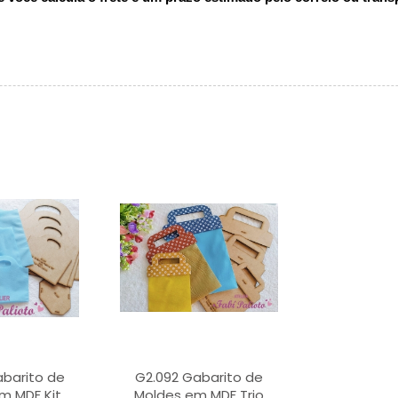
barito de
G2.092 Gabarito de
m MDF Kit
Moldes em MDF Trio