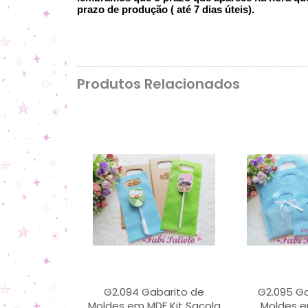
prazo de produção ( até 7 dias úteis).
Produtos Relacionados
G2.094 Gabarito de
G2.095 Ga
Moldes em MDF Kit Sacola
Moldes e