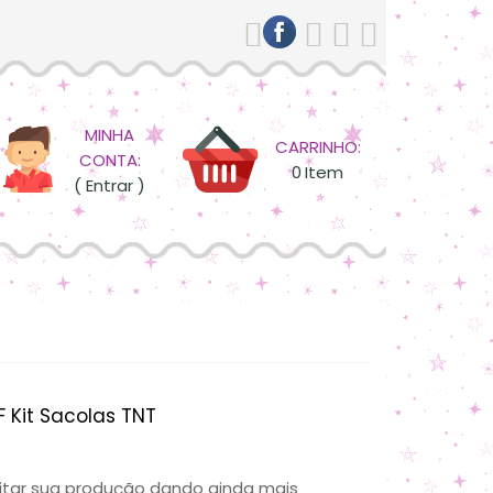
MINHA
CARRINHO:
CONTA:
0
Item
( Entrar )
 Kit Sacolas TNT
ilitar sua produção dando ainda mais