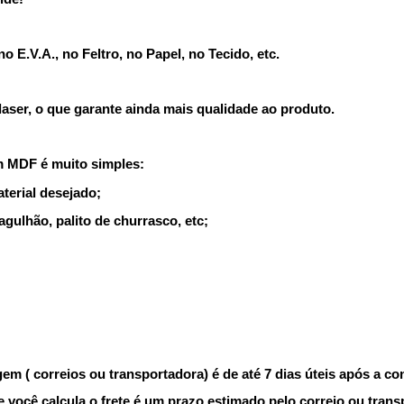
 E.V.A., no Feltro, no Papel, no Tecido, etc.
ser, o que garante ainda mais qualidade ao produto.
m MDF é muito simples:
terial desejado;
agulhão, palito de churrasco, etc;
m ( correios ou transportadora) é de até 7 dias úteis após a c
você calcula o frete é um prazo estimado pelo correio ou trans