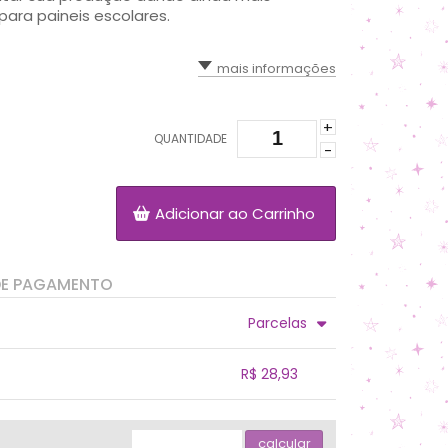
para paineis escolares.
mais informações
+
QUANTIDADE
-
Adicionar ao Carrinho
DE PAGAMENTO
Parcelas
.
.
.
.
R$ 28,93
.
.
.
.
.
.
calcular