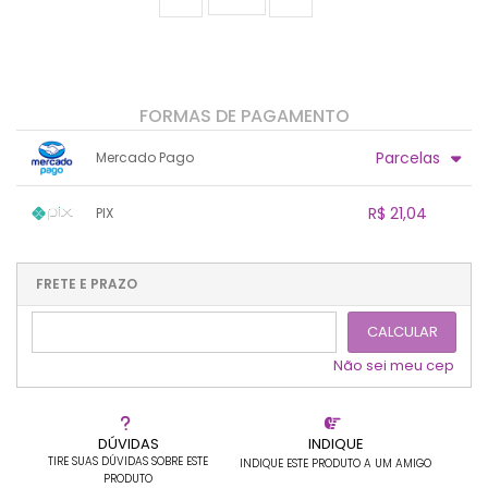
FORMAS DE PAGAMENTO
Parcelas
Mercado Pago
1x sem juros de R$ 22,15
.
.
.
.
R$ 21,04
PIX
.
.
.
.
.
.
.
1x sem juros de R$ 21,04
.
.
.
.
.
.
.
.
.
.
FRETE E PRAZO
.
CALCULAR
Não sei meu cep
DÚVIDAS
INDIQUE
TIRE SUAS DÚVIDAS SOBRE ESTE
INDIQUE ESTE PRODUTO A UM AMIGO
PRODUTO