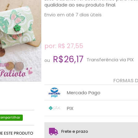
qualidade ao seu produto final.
Envio em até 7 dias úteis
por: R$
27,55
R$26,17
Transferência via PIX
ou
FORMAS 
Mercado Pago
1x sem juros de R$ 27,55
.
.
.
.
PIX
.
.
ompartilhar
1x sem juros de R$ 26,17
.
.
.
.
.
.
Frete e prazo
UE ESTE PRODUTO