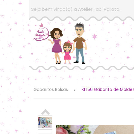
Seja bem vindo(a) à Atelier Fabi Palioto.
Gabaritos Bolsas
KIT56 Gabarito de Molde