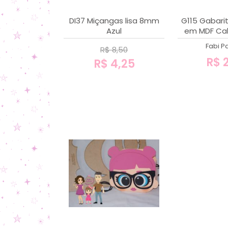
DI37 Miçangas lisa 8mm
G115 Gabari
Azul
em MDF Cal
Treco + 
Fabi Pa
R$ 8,50
R$ 2
R$ 4,25