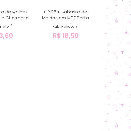
to de Moldes
G2.054 Gabarito de
la Charmosa
Moldes em MDF Porta
nde
Absorvente Valéria - 12cm
lioto
/
Fabi Palioto
/
3,60
R$ 18,50