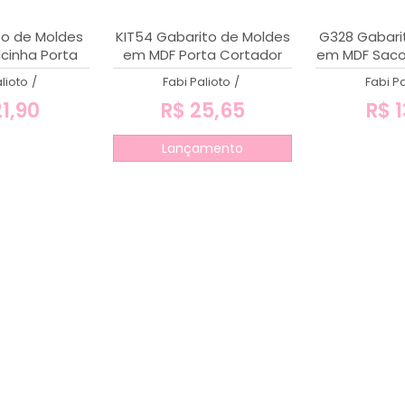
to de Moldes
KIT54 Gabarito de Moldes
G328 Gabari
cinha Porta
em MDF Porta Cortador
em MDF Saco
Chaveiro
de Unha Clean + Porta
gra
lioto
/
Fabi Palioto
/
Fabi Pa
Alicate de Unha Clean
1,90
R$ 25,65
R$ 1
Lançamento