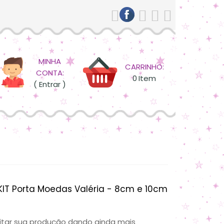
MINHA
CARRINHO:
CONTA:
0
Item
( Entrar )
KIT Porta Moedas Valéria - 8cm e 10cm
ilitar sua produção dando ainda mais