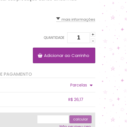
mais informações
+
QUANTIDADE
-
Adicionar ao Carrinho
DE PAGAMENTO
Parcelas
.
.
.
.
R$ 26,17
.
.
.
.
.
.
calcular
Não sei meu cep