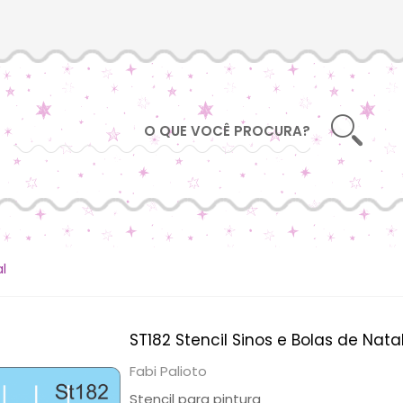
al
ST182 Stencil Sinos e Bolas de Nata
Fabi Palioto
Stencil para pintura