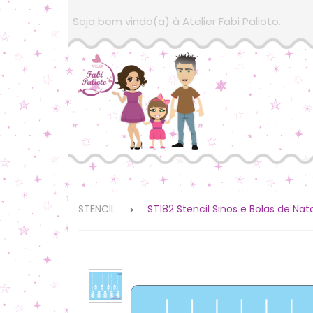
Seja bem vindo(a) à Atelier Fabi Palioto.
STENCIL
ST182 Stencil Sinos e Bolas de Nat