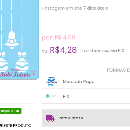
Postagem em até 7 dias úteis
por: R$
4,50
R$4,28
Transferência via PIX
ou
FORMAS 
Mercado Pago
1x sem juros de R$ 4,50
.
.
.
.
PIX
.
.
1x sem juros de R$ 4,28
.
.
.
.
ompartilhar
.
.
Frete e prazo
UE ESTE PRODUTO