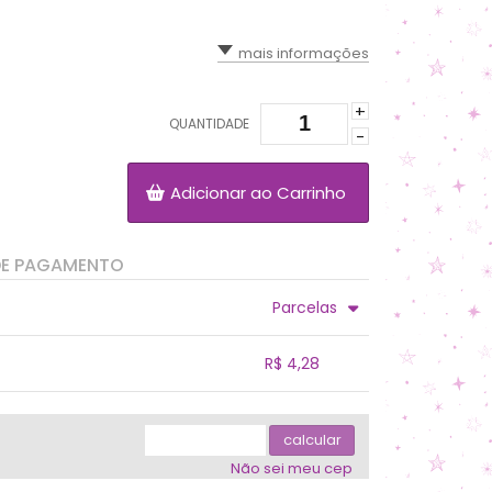
mais informações
+
QUANTIDADE
-
Adicionar ao Carrinho
DE PAGAMENTO
Parcelas
.
.
.
.
R$ 4,28
.
.
.
.
.
.
calcular
Não sei meu cep