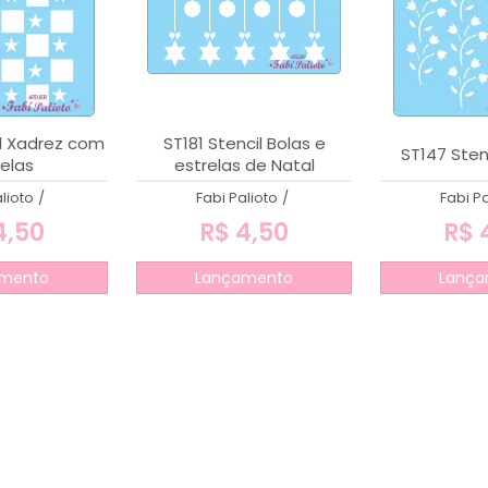
l Xadrez com
ST181 Stencil Bolas e
ST147 Stenc
elas
estrelas de Natal
lioto
/
Fabi Palioto
/
Fabi Pa
4,50
R$ 4,50
R$ 
mento
Lançamento
Lança