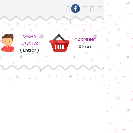
MINHA
CARRINHO:
CONTA:
0
Item
( Entrar )
l