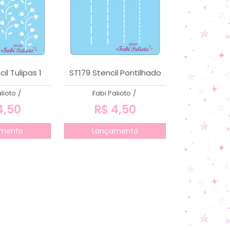
il Tulipas 1
ST179 Stencil Pontilhado
lioto
/
Fabi Palioto
/
4,50
R$ 4,50
mento
Lançamento