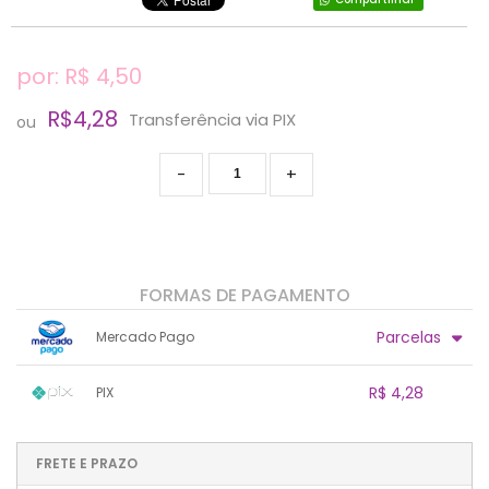
por: R$
4,50
R$4,28
Transferência via PIX
ou
-
+
FORMAS DE PAGAMENTO
Parcelas
Mercado Pago
1x sem juros de R$ 4,50
.
.
.
.
R$ 4,28
PIX
.
.
.
.
.
.
.
1x sem juros de R$ 4,28
.
.
.
.
.
.
.
.
.
.
FRETE E PRAZO
.