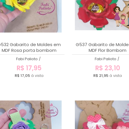
532 Gabarito de Moldes em
G537 Gabarito de Mold
MDF Rosa porta bombom
MDF Flor Bombom
Fabi Palioto
/
Fabi Palioto
/
R$ 17,95
R$ 23,10
R$ 17,05
à vista
R$ 21,95
à vista