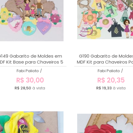
G149 Gabarito de Moldes em
G190 Gabarito de Mold
DF Kit Base para Chaveiros 5
MDF Kit para Chaveiros P
modelos
Mamãe
Fabi Palioto
/
Fabi Palioto
/
R$ 30,00
R$ 20,35
R$ 28,50
à vista
R$ 19,33
à vista