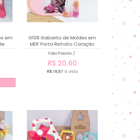
es em
G109 Gabarito de Moldes em
ãe
MDF Porta Retrato Coração
Fabi Palioto
/
R$ 20,60
R$ 19,57
à vista