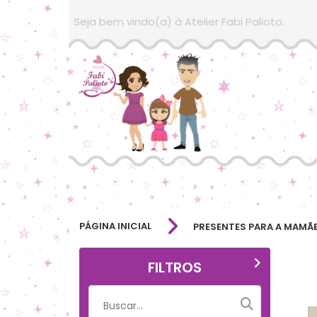
Seja bem vindo(a) à Atelier Fabi Palioto.
PÁGINA INICIAL
PRESENTES PARA A MAMÃ
FILTROS