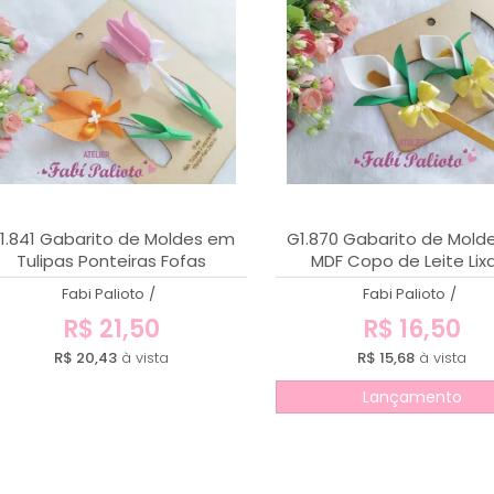
1.841 Gabarito de Moldes em
G1.870 Gabarito de Mold
Tulipas Ponteiras Fofas
MDF Copo de Leite Lix
Ponteira
Fabi Palioto
/
Fabi Palioto
/
R$ 21,50
R$ 16,50
R$ 20,43
à vista
R$ 15,68
à vista
Lançamento