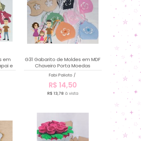
es em
G31 Gabarito de Moldes em MDF
apai e
Chaveiro Porta Moedas
Fabi Palioto
/
R$ 14,50
R$ 13,78
à vista