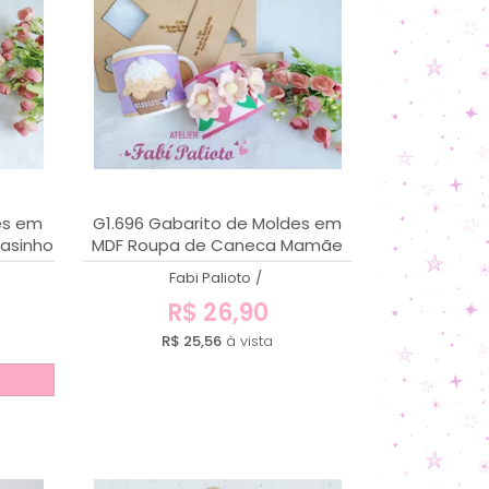
MENOR PREÇO
MAIOR PREÇO
A - Z
es em
G1.696 Gabarito de Moldes em
Vasinho
MDF Roupa de Caneca Mamãe
Fabi Palioto
/
R$ 26,90
R$ 25,56
à vista