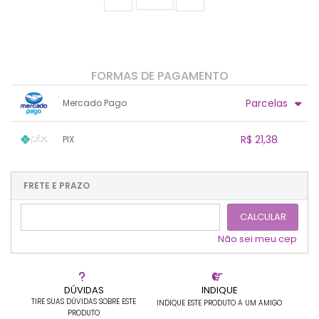
FORMAS DE PAGAMENTO
Parcelas
Mercado Pago
1x sem juros de R$ 22,50
.
.
.
.
R$ 21,38
PIX
.
.
.
.
.
.
.
1x sem juros de R$ 21,38
.
.
.
.
.
.
.
.
.
.
FRETE E PRAZO
.
CALCULAR
Não sei meu cep
DÚVIDAS
INDIQUE
TIRE SUAS DÚVIDAS SOBRE ESTE
INDIQUE ESTE PRODUTO A UM AMIGO
PRODUTO