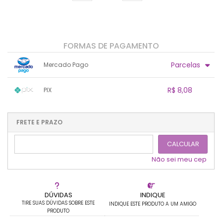
FORMAS DE PAGAMENTO
Parcelas
Mercado Pago
1x sem juros de R$ 8,50
.
.
.
.
R$ 8,08
PIX
.
.
.
.
.
.
.
1x sem juros de R$ 8,08
.
.
.
.
.
.
.
.
.
.
FRETE E PRAZO
.
CALCULAR
Não sei meu cep
DÚVIDAS
INDIQUE
TIRE SUAS DÚVIDAS SOBRE ESTE
INDIQUE ESTE PRODUTO A UM AMIGO
PRODUTO