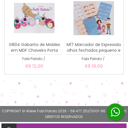
G804 Gabarito de Moldes
M17 Marcador de Expressão
em MDF Chaveiro Porta
olhos fechados pequeno e
Álcool em Gel
grande
Fabi Palioto
/
Fabi Palioto
/
R$ 12,00
R$ 19,00
COPYRIGHT © Atelier Fabi Palioto 2026 - 58.477.252/0001-96 - TODOS OS
DIREITOS RESERVADOS