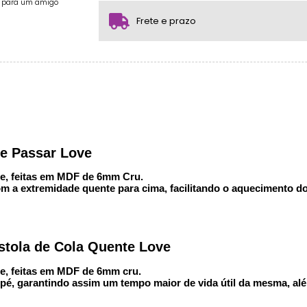
.
.
e para um amigo
.
.
Frete e prazo
e Passar Love
xe, feitas em MDF de 6mm Cru.
com a extremidade quente para cima, facilitando o aquecimento d
tola de Cola Quente Love
xe, feitas em MDF de 6mm cru.
m pé, garantindo assim um tempo maior de vida útil da mesma, al