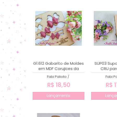
G1.612 Gabarito de Moldes
SUP03 Supo
em MDF Corujices da
CRU para
Mamãe - Laçarote
Fabi Palioto
/
Fabi Pa
R$ 18,50
R$ 1
Lançamento
Lança