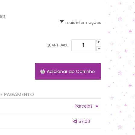
eis
mais informações
+
QUANTIDADE
-
Adicionar ao Carrinho
DE PAGAMENTO
Parcelas
.
.
.
R$ 57,00
.
.