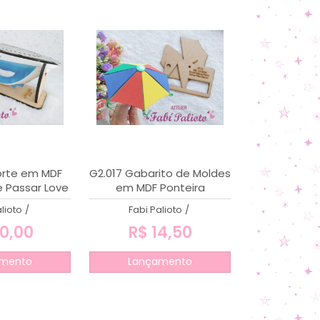
rte em MDF
G2.017 Gabarito de Moldes
e Passar Love
em MDF Ponteira
Sombrinha de Frevo
lioto
/
Fabi Palioto
/
0,00
R$ 14,50
mento
Lançamento