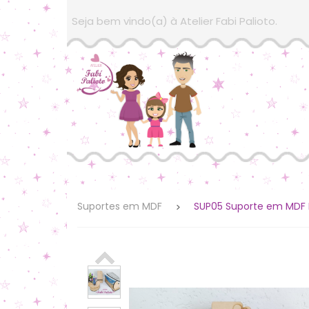
Seja bem vindo(a) à Atelier Fabi Palioto.
Suportes em MDF
SUP05 Suporte em MDF KI