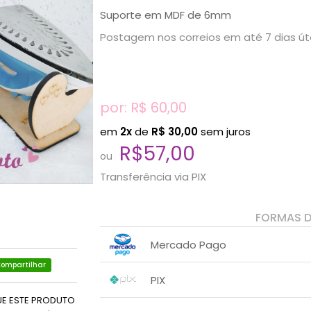
Suporte em MDF de 6mm
Postagem nos correios em até 7 dias út
por: R$
60,00
em
2x
de
R$
30,00
sem juros
R$57,00
ou
Transferência via PIX
FORMAS 
Mercado Pago
ompartilhar
1x sem juros de R$ 60,00
.
.
.
PIX
.
.
.
2x sem juros de R$ 30,00
.
UE ESTE PRODUTO
1x sem juros de R$ 57,00
.
.