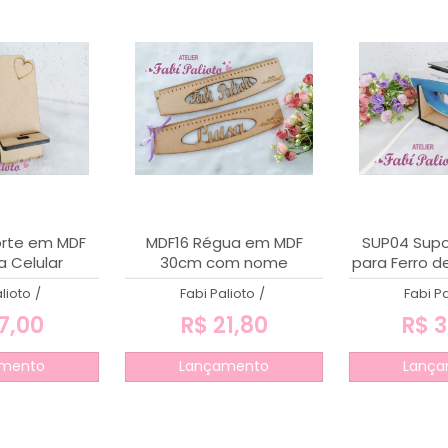
rte em MDF
MDF16 Régua em MDF
SUP04 Supo
 Celular
30cm com nome
para Ferro d
lioto
/
Fabi Palioto
/
Fabi Pa
7,00
R$ 21,80
R$ 3
mento
Lançamento
Lança