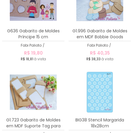
G636 Gabarito de Moldes
G1.996 Gabarito de Moldes
Príncipe 15 cm
em MDF Bobbie Goods
Sentado com Livro 39cm
Fabi Palioto
/
Fabi Palioto
/
R$ 19,80
R$ 40,35
R$ 18,81
à vista
R$ 38,33
à vista
G1.723 Gabarito de Moldes
BIG38 Stencil Margarida
em MDF Suporte Tag para
18x28cm
canetas e chaveiros