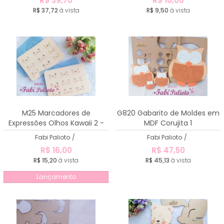
R$ 39,70
R$ 10,00
R$ 37,72
à vista
R$ 9,50
à vista
M25 Marcadores de
G820 Gabarito de Moldes em
Expressões Olhos Kawaii 2 -
MDF Corujita 1
Tamanho 3cm
Fabi Palioto
/
Fabi Palioto
/
R$ 16,00
R$ 47,50
R$ 15,20
à vista
R$ 45,13
à vista
Lançamento