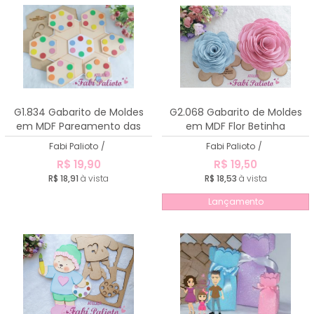
G1.834 Gabarito de Moldes
G2.068 Gabarito de Moldes
em MDF Pareamento das
em MDF Flor Betinha
Cores
Fabi Palioto
/
Fabi Palioto
/
R$ 19,90
R$ 19,50
R$ 18,91
à vista
R$ 18,53
à vista
Lançamento