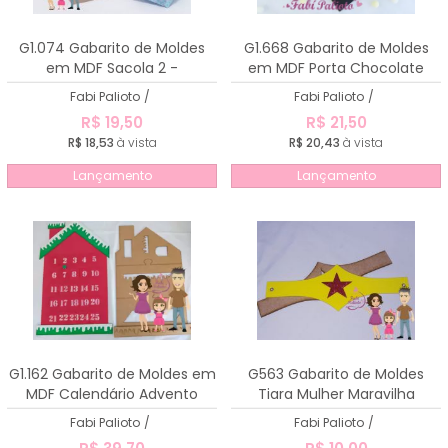
G1.074 Gabarito de Moldes
G1.668 Gabarito de Moldes
em MDF Sacola 2 -
em MDF Porta Chocolate
25x12x12cm
Papai 1
Fabi Palioto
/
Fabi Palioto
/
R$ 19,50
R$ 21,50
R$ 18,53
à vista
R$ 20,43
à vista
Lançamento
Lançamento
G1.162 Gabarito de Moldes em
G563 Gabarito de Moldes
MDF Calendário Advento
Tiara Mulher Maravilha
Fabi Palioto
/
Fabi Palioto
/